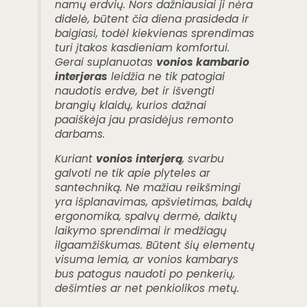
namų erdvių. Nors dažniausiai ji nėra
didelė, būtent čia diena prasideda ir
baigiasi, todėl kiekvienas sprendimas
turi įtakos kasdieniam komfortui.
Gerai suplanuotas
vonios kambario
interjeras
leidžia ne tik patogiai
naudotis erdve, bet ir išvengti
brangių klaidų, kurios dažnai
paaiškėja jau prasidėjus remonto
darbams.
Kuriant
vonios interjerą
, svarbu
galvoti ne tik apie plyteles ar
santechniką. Ne mažiau reikšmingi
yra išplanavimas, apšvietimas, baldų
ergonomika, spalvų dermė, daiktų
laikymo sprendimai ir medžiagų
ilgaamžiškumas. Būtent šių elementų
visuma lemia, ar vonios kambarys
bus patogus naudoti po penkerių,
dešimties ar net penkiolikos metų.