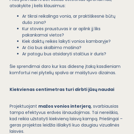
atsakykite į kelis klausimus:
Ar tikrai reikalinga vonia, ar praktiškesnė būtų
dušo zona?
Kur stovės praustuvas ir ar aplink jį liks
pakankamai vietos?
Kiek daiktų reikės laikyti vonios kambaryje?
Ar čia bus skalbimo mašina?
Ar patogu bus atsidaryti stalčius ir duris?
Šie sprendimai daro kur kas didesnę įtaką kasdieniam
komfortui nei plytelių spalva ar maišytuvo dizainas.
Kiekvienas centimetras turi dirbti jūsų naudai
Projektuojant
mažos vonios interjerą
, svarbiausias
tampa efektyvus erdvės išnaudojimas. Tai nereiškia,
kad reikia užstatyti kiekvieną laisvą kampą. Priešingai –
geras projektas leidžia išlaikyti kuo daugiau vizualinės
laisvės.