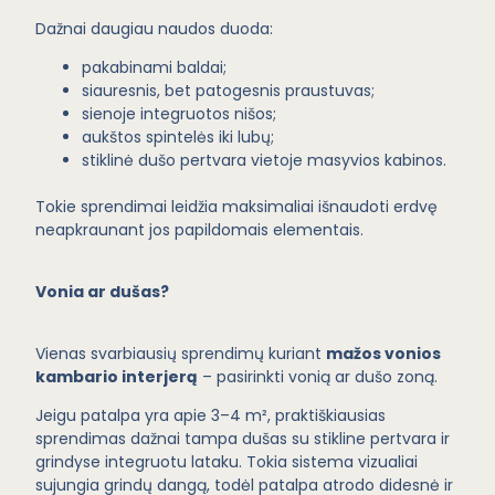
Dažnai daugiau naudos duoda:
pakabinami baldai;
siauresnis, bet patogesnis praustuvas;
sienoje integruotos nišos;
aukštos spintelės iki lubų;
stiklinė dušo pertvara vietoje masyvios kabinos.
Tokie sprendimai leidžia maksimaliai išnaudoti erdvę
neapkraunant jos papildomais elementais.
Vonia ar dušas?
Vienas svarbiausių sprendimų kuriant
mažos vonios
kambario interjerą
– pasirinkti vonią ar dušo zoną.
Jeigu patalpa yra apie 3–4 m², praktiškiausias
sprendimas dažnai tampa dušas su stikline pertvara ir
grindyse integruotu lataku. Tokia sistema vizualiai
sujungia grindų dangą, todėl patalpa atrodo didesnė ir