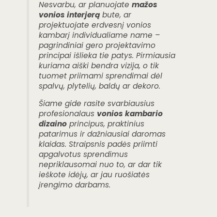
Nesvarbu, ar planuojate
mažos
vonios interjerą
bute, ar
projektuojate erdvesnį vonios
kambarį individualiame name –
pagrindiniai gero projektavimo
principai išlieka tie patys. Pirmiausia
kuriama aiški bendra vizija, o tik
tuomet priimami sprendimai dėl
spalvų, plytelių, baldų ar dekoro.
Šiame gide rasite svarbiausius
profesionalaus
vonios kambario
dizaino
principus, praktinius
patarimus ir dažniausiai daromas
klaidas. Straipsnis padės priimti
apgalvotus sprendimus
nepriklausomai nuo to, ar dar tik
ieškote idėjų, ar jau ruošiatės
įrengimo darbams.