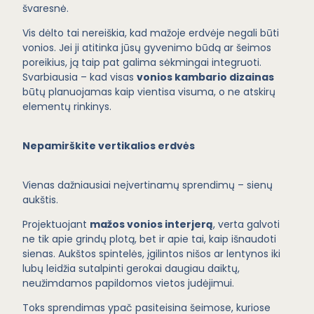
švaresnė.
Vis dėlto tai nereiškia, kad mažoje erdvėje negali būti
vonios. Jei ji atitinka jūsų gyvenimo būdą ar šeimos
poreikius, ją taip pat galima sėkmingai integruoti.
Svarbiausia – kad visas
vonios kambario dizainas
būtų planuojamas kaip vientisa visuma, o ne atskirų
elementų rinkinys.
Nepamirškite vertikalios erdvės
Vienas dažniausiai neįvertinamų sprendimų – sienų
aukštis.
Projektuojant
mažos vonios interjerą
, verta galvoti
ne tik apie grindų plotą, bet ir apie tai, kaip išnaudoti
sienas. Aukštos spintelės, įgilintos nišos ar lentynos iki
lubų leidžia sutalpinti gerokai daugiau daiktų,
neužimdamos papildomos vietos judėjimui.
Toks sprendimas ypač pasiteisina šeimose, kuriose