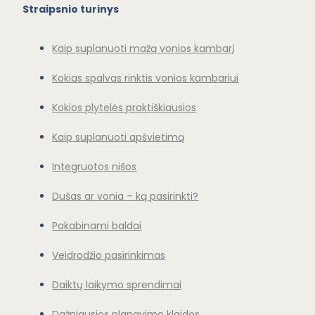
Straipsnio turinys
Kaip suplanuoti mažą vonios kambarį
Kokias spalvas rinktis vonios kambariui
Kokios plytelės praktiškiausios
Kaip suplanuoti apšvietimą
Integruotos nišos
Dušas ar vonia – ką pasirinkti?
Pakabinami baldai
Veidrodžio pasirinkimas
Daiktų laikymo sprendimai
Dažniausios planavimo klaidos