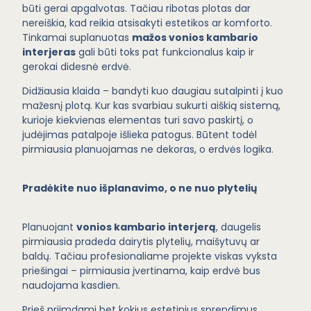
būti gerai apgalvotas. Tačiau ribotas plotas dar
nereiškia, kad reikia atsisakyti estetikos ar komforto.
Tinkamai suplanuotas
mažos vonios kambario
interjeras
gali būti toks pat funkcionalus kaip ir
gerokai didesnė erdvė.
Didžiausia klaida – bandyti kuo daugiau sutalpinti į kuo
mažesnį plotą. Kur kas svarbiau sukurti aiškią sistemą,
kurioje kiekvienas elementas turi savo paskirtį, o
judėjimas patalpoje išlieka patogus. Būtent todėl
pirmiausia planuojamas ne dekoras, o erdvės logika.
Pradėkite nuo išplanavimo, o ne nuo plytelių
Planuojant
vonios kambario interjerą
, daugelis
pirmiausia pradeda dairytis plytelių, maišytuvų ar
baldų. Tačiau profesionaliame projekte viskas vyksta
priešingai – pirmiausia įvertinama, kaip erdvė bus
naudojama kasdien.
Prieš priimdami bet kokius estetinius sprendimus,