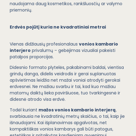
naudojama daug kosmetikos, rankšluosčių ar valymo
priemonių.
Erdvės pojūtį kuria ne kvadratiniai metrai
Vienas didžiausių profesionalaus
vonios kambario
interjero
privalumų – gebėjimas vizualiai pakeisti
patalpos proporcijas.
Didesnio formato plytelės, pakabinami baldai, vientisa
grindų danga, didelis veidrodis ir gerai suplanuotas
apšvietimas leidžia net mažai voniai atrodyti gerokai
erdvesnei. Ne mažiau svarbu ir tai, kad kuo mažiau
matomų daiktų lieka paviršiuose, tuo tvarkingesnė ir
didesnė atrodo visa erdvė.
Todėl kuriant
mažos vonios kambario interjerą
,
svarbiausia ne kvadratinių metrų skaičius, o tai, kaip jie
išnaudojami. Kai išplanavimas apgalvotas, net
kompaktiškas vonios kambarys gali būti patogus,
estetiškas ir pritaikytas kasdieniam gyvenimui.